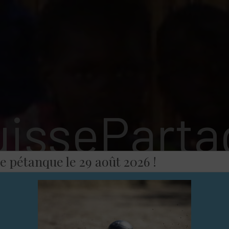
uisseParta
e pétanque le 29 août 2026 !
e beaucoup avec peu de c