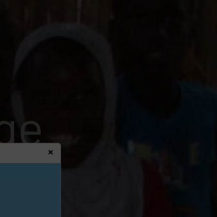
ge
×
hoses