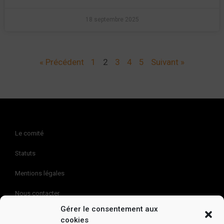
18 septembre 2025
« Précédent
1
2
3
4
5
Suivant »
Le comité
Statuts
Mentions légales
Nous contacter
Gérer le consentement aux
Politique de cookies (EU)
cookies