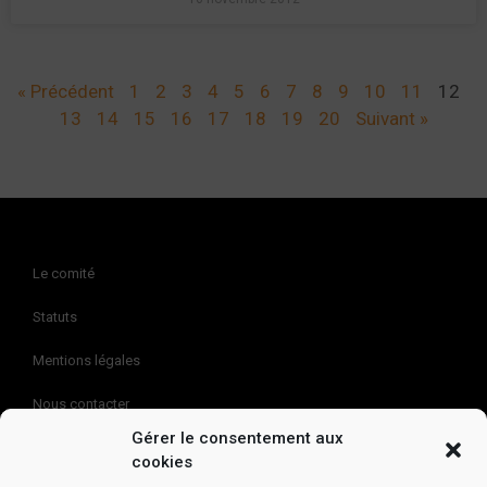
« Précédent
1
2
3
4
5
6
7
8
9
10
11
12
13
14
15
16
17
18
19
20
Suivant »
Le comité
Statuts
Mentions légales
Nous contacter
Gérer le consentement aux
Politique de cookies (EU)
cookies