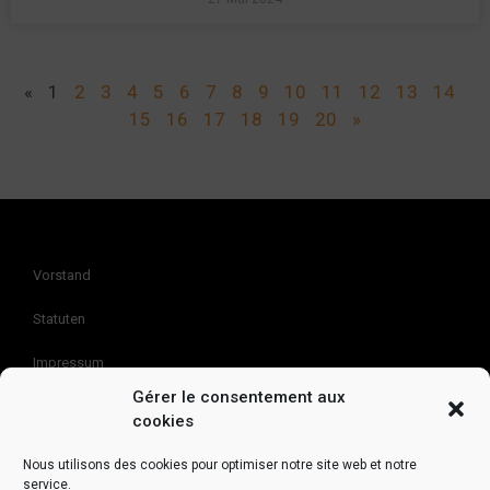
«
1
2
3
4
5
6
7
8
9
10
11
12
13
14
15
16
17
18
19
20
»
Vorstand
Statuten
Impressum
Gérer le consentement aux
Kontakt
cookies
Nous utilisons des cookies pour optimiser notre site web et notre
Association SuissePartage
service.