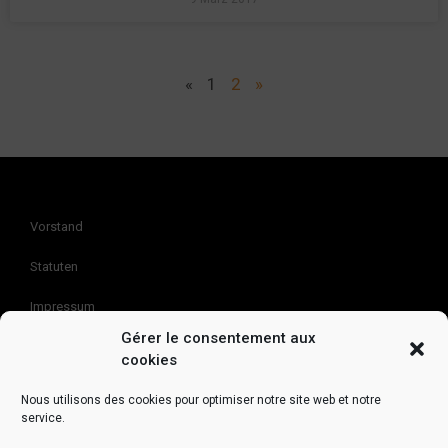
«
1
2
»
Vorstand
Statuten
Impressum
Gérer le consentement aux
Kontakt
cookies
Nous utilisons des cookies pour optimiser notre site web et notre
Association SuissePartage
service.
ch. de La Vaux 5