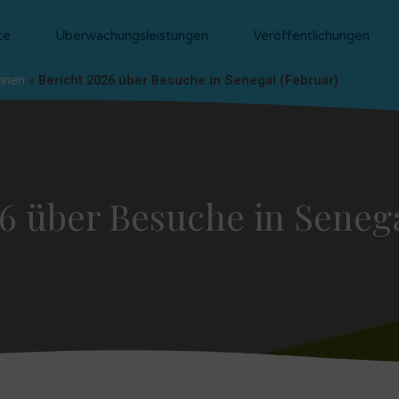
te
Überwachungsleistungen
Veröffentlichungen
nnen
»
Bericht 2026 über Besuche in Senegal (Februar)
26 über Besuche in Senega