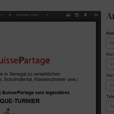
A
Nam
Vor
Vor
Tel