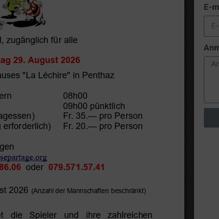
E-m
Anm