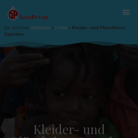
Sie sind hier:
Startseite
»
Fotos
»
Kleider- und Plüschtiere
Spenden
Kleider- und