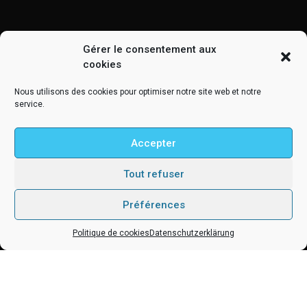
Gérer le consentement aux
PRÉCÉDENT
SUIVANT
cookies
Neuanpflanzung
Dorfleben
Nous utilisons des cookies pour optimiser notre site web et notre
service.
Accepter
Vorstand
Tout refuser
Statuten
Préférences
Impressum
Politique de cookies
Datenschutzerklärung
Kontakt
Association SuissePartage
ch. de La Vaux 5