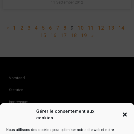
11 September 2012
«
1
2
3
4
5
6
7
8
9
10
11
12
13
14
15
16
17
18
19
»
Vorstand
Statuten
Impressum
Gérer le consentement aux
Kontakt
cookies
Nous utilisons des cookies pour optimiser notre site web et notre
Association SuissePartage